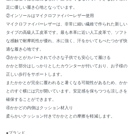
足に優しい履き心地となっています。
②インソールはマイクロファイバーレザー使用
マイクロファイバーレザーは、非常に細い繊維で作られた新しい
タイプの高級人工皮革です。最も本革に近い人工皮革で、ソフト
な感触で耐摩耗性が優れ、水に強く、汗をかいてもべたつかず快
適な履き心地です。
③かかとがカバーされて小さな子供でも安心して履ける
かかと部分はしっかりとしたカウンターが付いており、お子様の
正しい歩行をサポートします。
またかかとが完全に覆われると暑くなる可能性があるため、かか
とのすぐ横には穴が開いています。安定感を保ちつつも涼しさを
確保することができます。
④かかどの内側はクッション材入り
柔らかいクッション付きでかかととの摩擦を軽減します。
●ブランド