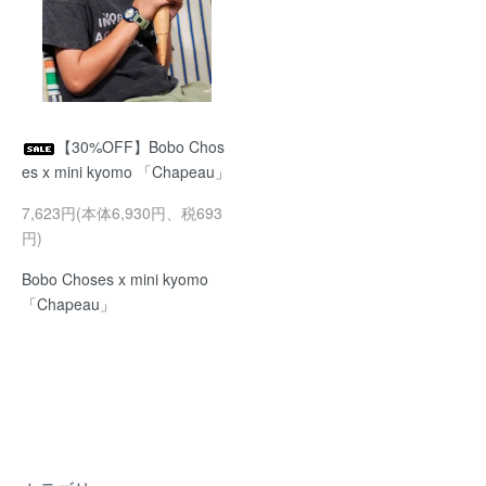
【30%OFF】Bobo Chos
es x mini kyomo 「Chapeau」
7,623円(本体6,930円、税693
円)
Bobo Choses x mini kyomo
「Chapeau」