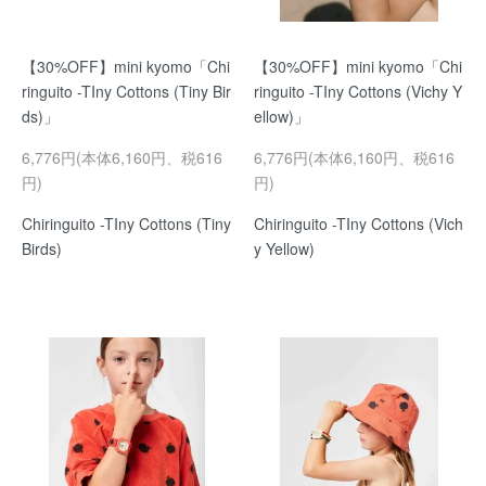
【30%OFF】mini kyomo「Chi
【30%OFF】mini kyomo「Chi
ringuito -TIny Cottons (Tiny Bir
ringuito -TIny Cottons (Vichy Y
ds)」
ellow)」
6,776円(本体6,160円、税616
6,776円(本体6,160円、税616
円)
円)
Chiringuito -TIny Cottons (Tiny
Chiringuito -TIny Cottons (Vich
Birds)
y Yellow)