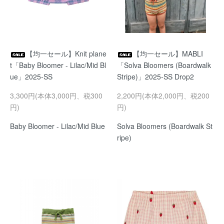
【均一セール】Knit plane
【均一セール】MABLI
t「Baby Bloomer - Lilac/Mid Bl
「Solva Bloomers (Boardwalk
ue」2025-SS
Stripe)」2025-SS Drop2
3,300円(本体3,000円、税300
2,200円(本体2,000円、税200
円)
円)
Baby Bloomer - Lilac/Mid Blue
Solva Bloomers (Boardwalk St
ripe)