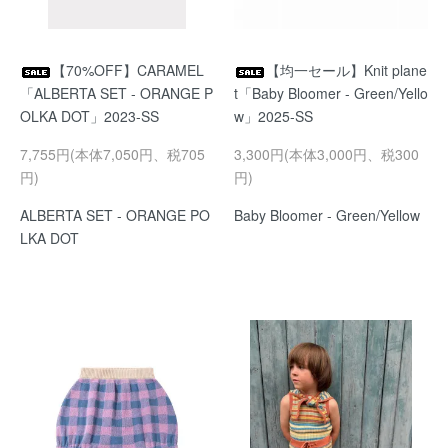
【70%OFF】CARAMEL
【均一セール】Knit plane
「ALBERTA SET - ORANGE P
t「Baby Bloomer - Green/Yello
OLKA DOT」2023-SS
w」2025-SS
7,755円(本体7,050円、税705
3,300円(本体3,000円、税300
円)
円)
ALBERTA SET - ORANGE PO
Baby Bloomer - Green/Yellow
LKA DOT