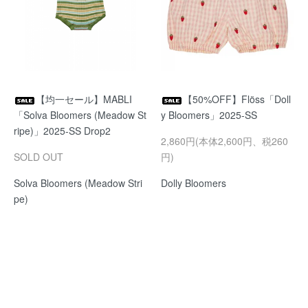
【均一セール】MABLI
【50%OFF】Flöss「Doll
「Solva Bloomers (Meadow St
y Bloomers」2025-SS
ripe)」2025-SS Drop2
2,860円(本体2,600円、税260
SOLD OUT
円)
Solva Bloomers (Meadow Stri
Dolly Bloomers
pe)