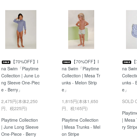
【70%OFF】I
【70%OFF】I
【
na Swim「Playtime
na Swim「Playtime
na Swi
Collection | June Lo
Collection | Mesa Tr
Collect
ng Sleeve One-Piec
unks - Melon Strip
unks - B
e - Berry」
e」
e」
2,475円(本体2,250
1,815円(本体1,650
SOLD 
円、税225円)
円、税165円)
Playtim
Playtime Collection
Playtime Collection
| Mesa 
| June Long Sleeve
| Mesa Trunks - Mel
ry Strip
One-Piece - Berry
on Stripe