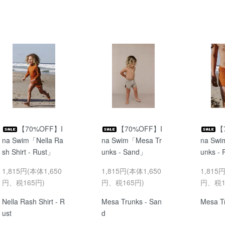
【70%OFF】I
【70%OFF】I
【
na Swim「Nella Ra
na Swim「Mesa Tr
na Swi
sh Shirt - Rust」
unks - Sand」
unks -
1,815円(本体1,650
1,815円(本体1,650
1,815
円、税165円)
円、税165円)
円、税1
Nella Rash Shirt - R
Mesa Trunks - San
Mesa Tr
ust
d