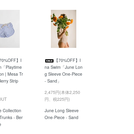
70%OFF】I
【70%OFF】I
m「Playtime
na Swim「June Lon
ion | Mesa Tr
g Sleeve One-Piece
erry Strip
- Sand」
2,475円(本体2,250
OUT
円、税225円)
e Collection
June Long Sleeve
Trunks - Ber
One-Piece - Sand
e