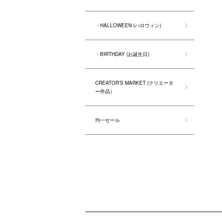
・HALLOWEEN (ハロウィン)
・BIRTHDAY (お誕生日)
CREATOR'S MARKET (クリエータ
ー作品）
均一セール
ショッピングガイド