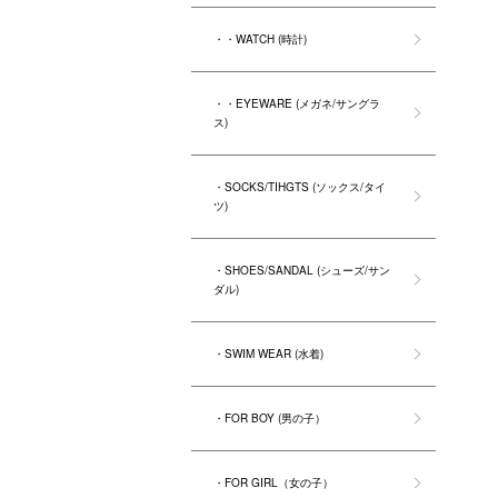
・・WATCH (時計)
・・EYEWARE (メガネ/サングラ
ス)
・SOCKS/TIHGTS (ソックス/タイ
ツ)
・SHOES/SANDAL (シューズ/サン
ダル)
・SWIM WEAR (水着)
・FOR BOY (男の子）
・FOR GIRL（女の子）