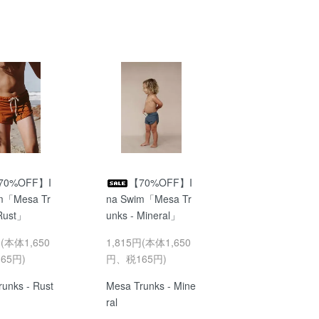
70%OFF】I
【70%OFF】I
m「Mesa Tr
na Swim「Mesa Tr
 Rust」
unks - Mineral」
円(本体1,650
1,815円(本体1,650
65円)
円、税165円)
unks - Rust
Mesa Trunks - Mine
ral