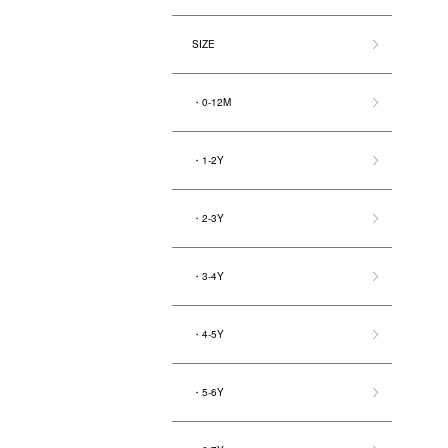
SIZE
・0-12M
・1-2Y
・2-3Y
・3-4Y
・4-5Y
・5-6Y