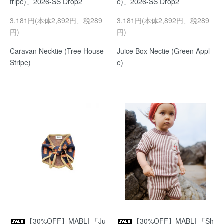
tripe)」2026-SS Drop2
e)」2026-SS Drop2
3,181円(本体2,892円、税289
3,181円(本体2,892円、税289
円)
円)
Caravan Necktie (Tree House
Juice Box Nectie (Green Appl
Stripe)
e)
【30%OFF】MABLI 「Ju
【30%OFF】MABLI 「Sh