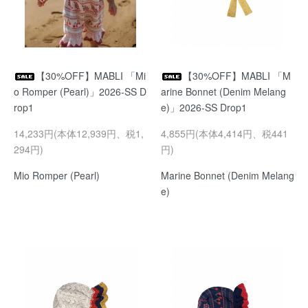
【30%OFF】MABLI 「Mi
【30%OFF】MABLI 「M
o Romper (Pearl)」2026-SS D
arine Bonnet (Denim Melang
rop1
e)」2026-SS Drop1
14,233円(本体12,939円、税1,
4,855円(本体4,414円、税441
294円)
円)
Mio Romper (Pearl)
Marine Bonnet (Denim Melang
e)