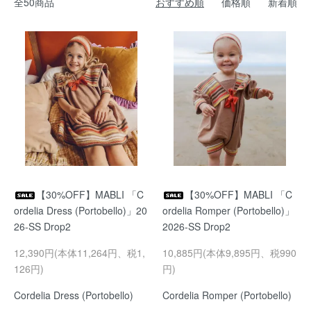
全50商品
おすすめ順
価格順
新着順
【30%OFF】MABLI 「C
【30%OFF】MABLI 「C
ordelia Dress (Portobello)」20
ordelia Romper (Portobello)」
26-SS Drop2
2026-SS Drop2
12,390円(本体11,264円、税1,
10,885円(本体9,895円、税990
126円)
円)
Cordelia Dress (Portobello)
Cordelia Romper (Portobello)