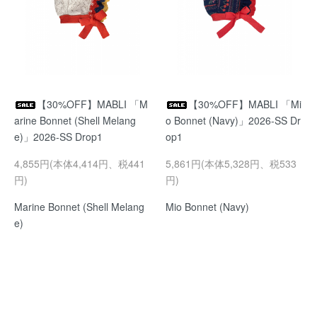
【30%OFF】MABLI 「M
【30%OFF】MABLI 「Mi
arine Bonnet (Shell Melang
o Bonnet (Navy)」2026-SS Dr
e)」2026-SS Drop1
op1
4,855円(本体4,414円、税441
5,861円(本体5,328円、税533
円)
円)
Marine Bonnet (Shell Melang
Mio Bonnet (Navy)
e)