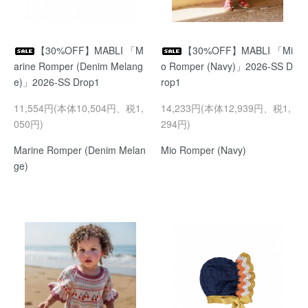
【30%OFF】MABLI 「M
【30%OFF】MABLI 「Mi
arine Romper (Denim Melang
o Romper (Navy)」2026-SS D
e)」2026-SS Drop1
rop1
11,554円(本体10,504円、税1,
14,233円(本体12,939円、税1,
050円)
294円)
Marine Romper (Denim Melan
Mio Romper (Navy)
ge)