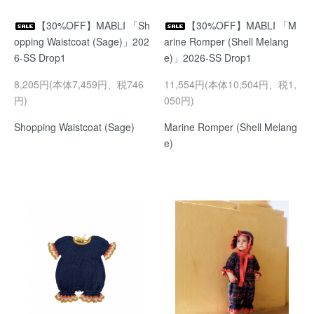
【30%OFF】MABLI 「Sh
【30%OFF】MABLI 「M
opping Waistcoat (Sage)」202
arine Romper (Shell Melang
6-SS Drop1
e)」2026-SS Drop1
8,205円(本体7,459円、税746
11,554円(本体10,504円、税1,
円)
050円)
Shopping Waistcoat (Sage)
Marine Romper (Shell Melang
e)