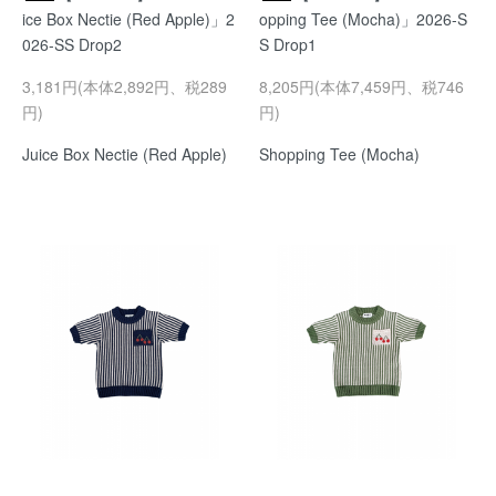
ice Box Nectie (Red Apple)」2
opping Tee (Mocha)」2026-S
026-SS Drop2
S Drop1
3,181円(本体2,892円、税289
8,205円(本体7,459円、税746
円)
円)
Juice Box Nectie (Red Apple)
Shopping Tee (Mocha)