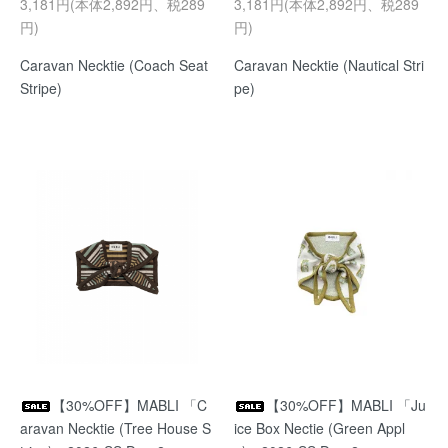
3,181円(本体2,892円、税289
3,181円(本体2,892円、税289
円)
円)
Caravan Necktie (Coach Seat
Caravan Necktie (Nautical Stri
Stripe)
pe)
【30%OFF】MABLI 「C
【30%OFF】MABLI 「Ju
aravan Necktie (Tree House S
ice Box Nectie (Green Appl