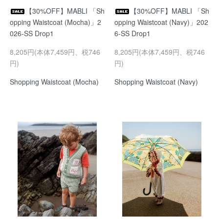
【30%OFF】MABLI 「Sh
【30%OFF】MABLI 「Sh
opping Waistcoat (Mocha)」2
opping Waistcoat (Navy)」202
026-SS Drop1
6-SS Drop1
8,205円(本体7,459円、税746
8,205円(本体7,459円、税746
円)
円)
Shopping Waistcoat (Mocha)
Shopping Waistcoat (Navy)