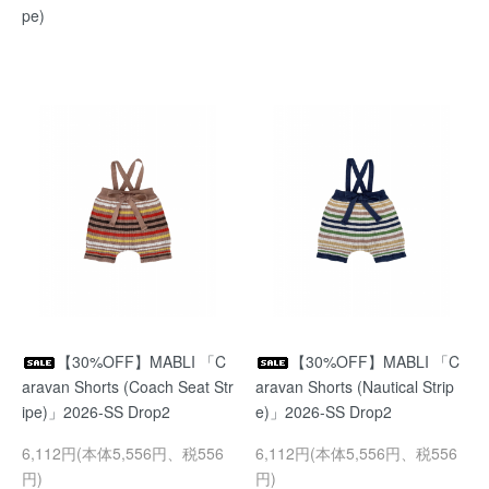
pe)
【30%OFF】MABLI 「C
【30%OFF】MABLI 「C
aravan Shorts (Coach Seat Str
aravan Shorts (Nautical Strip
ipe)」2026-SS Drop2
e)」2026-SS Drop2
6,112円(本体5,556円、税556
6,112円(本体5,556円、税556
円)
円)