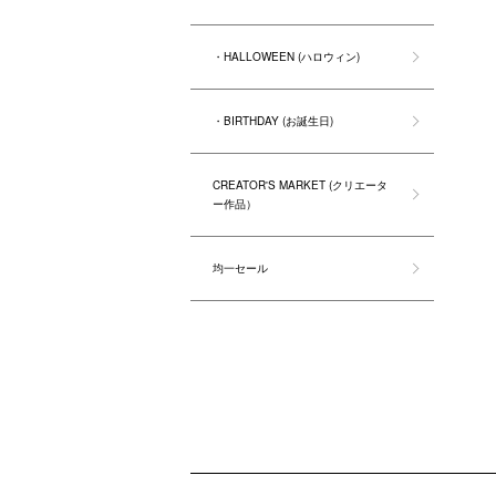
・HALLOWEEN (ハロウィン)
・BIRTHDAY (お誕生日)
CREATOR'S MARKET (クリエータ
ー作品）
均一セール
ショッピングガイド