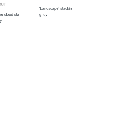
OUT
'Landscape' stackin
he cloud sta
g toy
oy