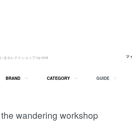
マ
セレクトショップ ny-vind
BRAND
CATEGORY
GUIDE
the wandering workshop