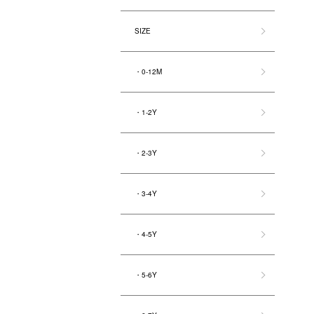
SIZE
・0-12M
・1-2Y
・2-3Y
・3-4Y
・4-5Y
・5-6Y