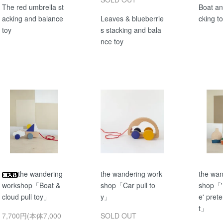
The red umbrella st
Boat an
acking and balance
Leaves & blueberrie
cking t
toy
s stacking and bala
nce toy
the wandering
the wandering work
the wan
workshop「Boat &
shop「Car pull to
shop「'I
cloud pull toy」
y」
e' pret
t」
7,700円(本体7,000
SOLD OUT