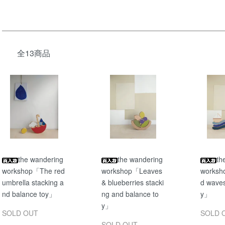
全13商品
the wandering
the wandering
th
workshop「The red
workshop「Leaves
worksh
umbrella stacking a
& blueberries stacki
d waves
nd balance toy」
ng and balance to
y」
y」
SOLD OUT
SOLD 
SOLD OUT