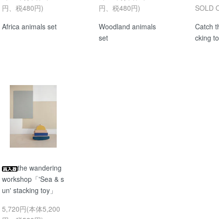
円、税480円)
円、税480円)
SOLD 
Africa animals set
Woodland animals
Catch t
set
cking t
the wandering
workshop「'Sea & s
un' stacking toy」
5,720円(本体5,200