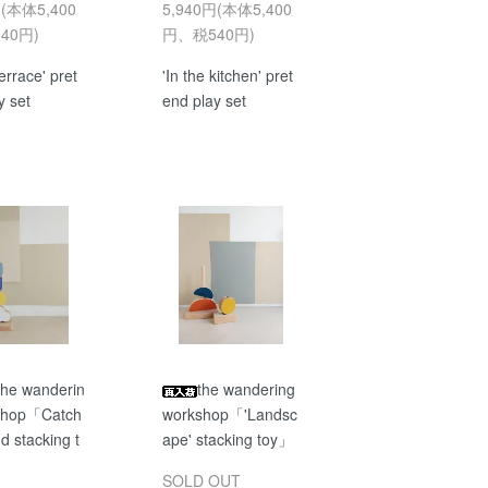
円(本体5,400
5,940円(本体5,400
40円)
円、税540円)
terrace' pret
'In the kitchen' pret
y set
end play set
the wanderin
the wandering
shop「Catch
workshop「'Landsc
d stacking t
ape' stacking toy」
SOLD OUT