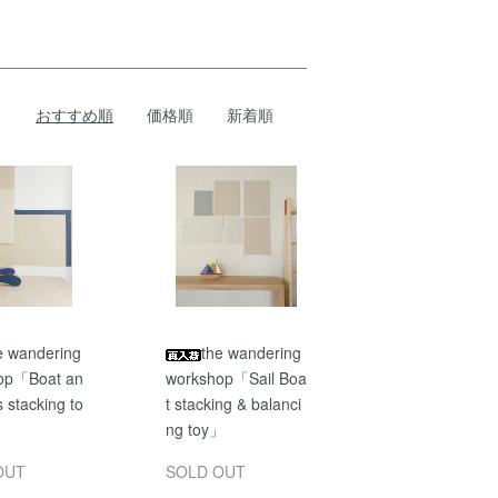
おすすめ順
価格順
新着順
e wandering
the wandering
op「Boat an
workshop「Sail Boa
 stacking to
t stacking & balanci
ng toy」
OUT
SOLD OUT