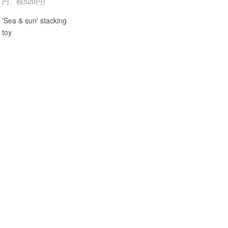
円、税520円)
'Sea & sun' stacking
toy