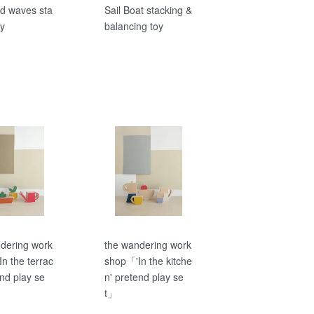
d waves sta
Sail Boat stacking &
oy
balancing toy
dering work
the wandering work
n the terrac
shop「'In the kitche
end play se
n' pretend play se
t」