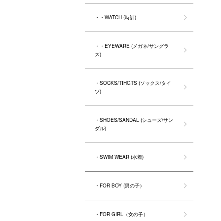
・・WATCH (時計)
・・EYEWARE (メガネ/サングラ
ス)
・SOCKS/TIHGTS (ソックス/タイ
ツ)
・SHOES/SANDAL (シューズ/サン
ダル)
・SWIM WEAR (水着)
・FOR BOY (男の子）
・FOR GIRL（女の子）