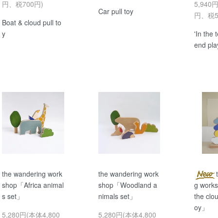
円、税700円)
5,940
Car pull toy
円、税5
Boat & cloud pull to
y
'In the 
end pla
the wandering work
the wandering work
shop「Africa animal
shop「Woodland a
g work
s set」
nimals set」
the clou
oy」
5,280円(本体4,800
5,280円(本体4,800