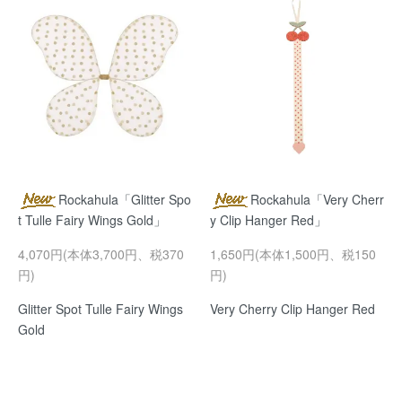
Rockahula「Glitter Spo
Rockahula「Very Cherr
t Tulle Fairy Wings Gold」
y Clip Hanger Red」
4,070円(本体3,700円、税370
1,650円(本体1,500円、税150
円)
円)
Glitter Spot Tulle Fairy Wings
Very Cherry Clip Hanger Red
Gold