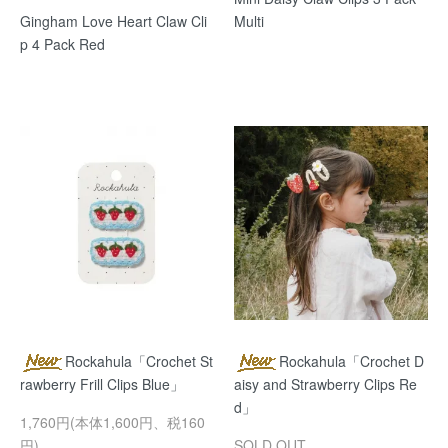
Gingham Love Heart Claw Cli
Multi
p 4 Pack Red
Rockahula「Crochet St
Rockahula「Crochet D
rawberry Frill Clips Blue」
aisy and Strawberry Clips Re
d」
1,760円(本体1,600円、税160
円)
SOLD OUT