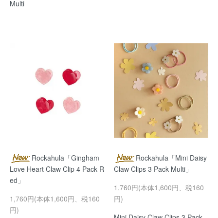
Multi
Rockahula「Gingham
Rockahula「Mini Daisy
Love Heart Claw Clip 4 Pack R
Claw Clips 3 Pack Multi」
ed」
1,760円(本体1,600円、税160
1,760円(本体1,600円、税160
円)
円)
Mini Daisy Claw Clips 3 Pack