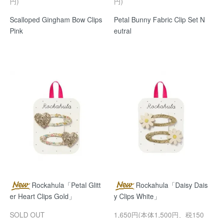
円)
円)
Scalloped Gingham Bow Clips
Petal Bunny Fabric Clip Set N
Pink
eutral
Rockahula「Petal Glitt
Rockahula「Daisy Dais
er Heart Clips Gold」
y Clips White」
SOLD OUT
1,650円(本体1,500円、税150