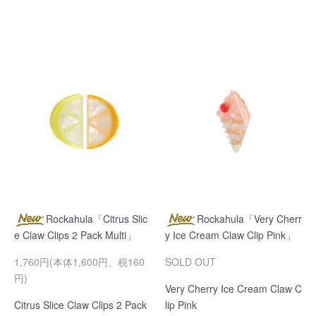
Rockahula「Citrus Slic
Rockahula「Very Cherr
e Claw Clips 2 Pack Multi」
y Ice Cream Claw Clip Pink」
1,760円(本体1,600円、税160
SOLD OUT
円)
Very Cherry Ice Cream Claw C
Citrus Slice Claw Clips 2 Pack
lip Pink