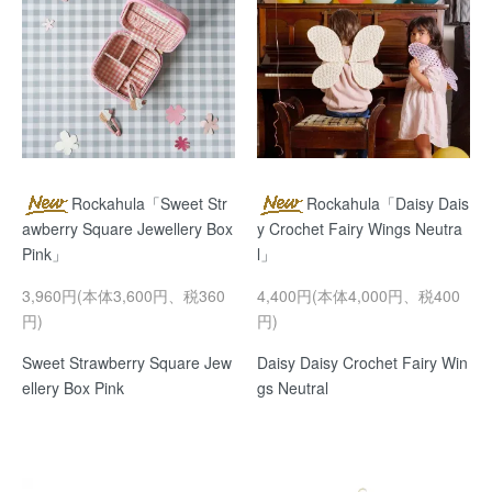
Rockahula「Sweet Str
Rockahula「Daisy Dais
awberry Square Jewellery Box
y Crochet Fairy Wings Neutra
Pink」
l」
3,960円(本体3,600円、税360
4,400円(本体4,000円、税400
円)
円)
Sweet Strawberry Square Jew
Daisy Daisy Crochet Fairy Win
ellery Box Pink
gs Neutral