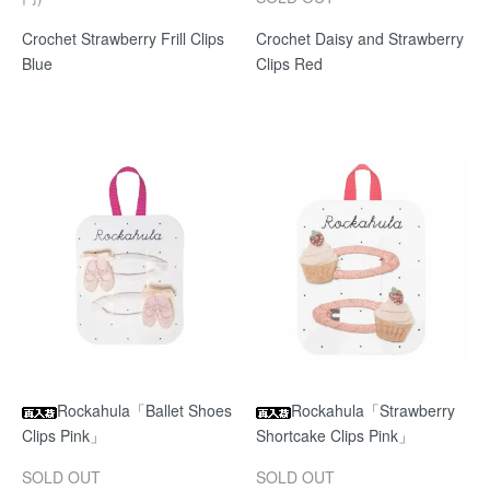
Crochet Strawberry Frill Clips
Crochet Daisy and Strawberry
Blue
Clips Red
Rockahula「Ballet Shoes
Rockahula「Strawberry
Clips Pink」
Shortcake Clips Pink」
SOLD OUT
SOLD OUT