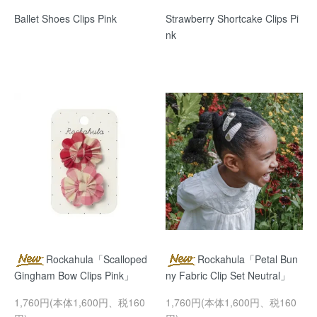
Ballet Shoes Clips Pink
Strawberry Shortcake Clips Pi
nk
Rockahula「Scalloped
Rockahula「Petal Bun
Gingham Bow Clips Pink」
ny Fabric Clip Set Neutral」
1,760円(本体1,600円、税160
1,760円(本体1,600円、税160