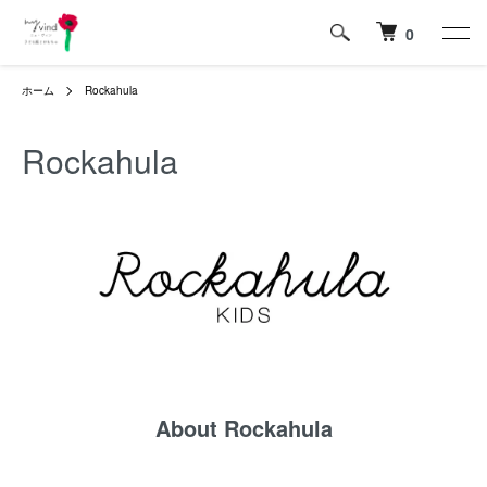
0
ホーム
Rockahula
Rockahula
About Rockahula