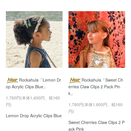
Rockahula「Lemon Dr
Rockahula「Sweet Ch
op Acrylic Clips Blue」
erries Claw Clips 2 Pack Pin
k」
1,760円(本体1,600円、税160
円)
1,760円(本体1,600円、税160
円)
Lemon Drop Acrylic Clips Blue
Sweet Cherries Claw Clips 2 P
ack Pink