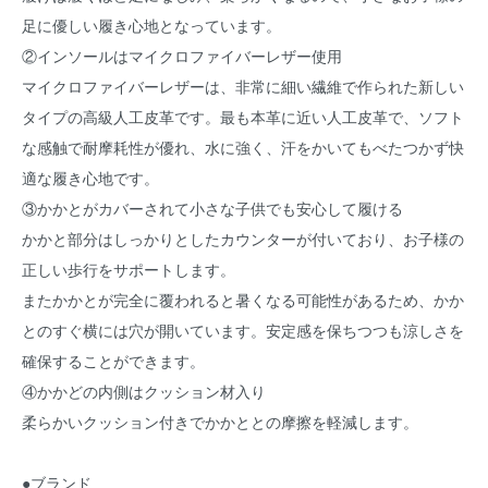
足に優しい履き心地となっています。
②インソールはマイクロファイバーレザー使用
マイクロファイバーレザーは、非常に細い繊維で作られた新しい
タイプの高級人工皮革です。最も本革に近い人工皮革で、ソフト
な感触で耐摩耗性が優れ、水に強く、汗をかいてもべたつかず快
適な履き心地です。
③かかとがカバーされて小さな子供でも安心して履ける
かかと部分はしっかりとしたカウンターが付いており、お子様の
正しい歩行をサポートします。
またかかとが完全に覆われると暑くなる可能性があるため、かか
とのすぐ横には穴が開いています。安定感を保ちつつも涼しさを
確保することができます。
④かかどの内側はクッション材入り
柔らかいクッション付きでかかととの摩擦を軽減します。
●ブランド