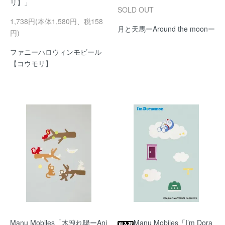
リ】」
SOLD OUT
1,738円(本体1,580円、税158
月と天馬ーAround the moonー
円)
ファニーハロウィンモビール
【コウモリ】
Manu Mobiles「木洩れ陽ーAni
Manu Mobiles「I’m Dora