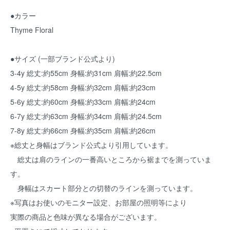
●カラー
Thyme Floral
●サイズ (一部ブランド公式より)
3-4y 総丈:約55cm 身幅:約31cm 肩幅:約22.5cm
4-5y 総丈:約58cm 身幅:約32cm 肩幅:約23cm
5-6y 総丈:約60cm 身幅:約33cm 肩幅:約24cm
6-7y 総丈:約63cm 身幅:約34cm 肩幅:約24.5cm
7-8y 総丈:約66cm 身幅:約35cm 肩幅:約26cm
※総丈と身幅はブランド公式より引用しています。
総丈は肩のラインの一番高いところから裾までを測っていま
す。
身幅はスカート部分との切替のラインを測っています。
※写真はお使いのモニター設定、お部屋の照明等により
実際の商品と色味が異なる場合がございます。