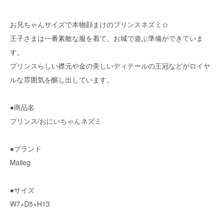
お兄ちゃんサイズで本物顔まけのプリンスネズミ☆
王子さまは一番素敵な服を着て、お城で遊ぶ準備ができていま
す。
プリンスらしい襟元や金の美しいディテールの王冠などがロイヤ
ルな雰囲気を醸し出しています。
●商品名
プリンス/おにいちゃんネズミ
●ブランド
Maileg
●サイズ
W7×D5×H13