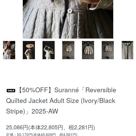
【50%OFF】Suranné「Reversible
Quilted Jacket Adult Size (Ivory/Black
Stripe)」2025-AW
25,086円(本体22,805円、税2,281円)
定価：50,170円(本体45,609円、税4,561円)