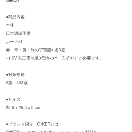
GiiKER
●商品内容
本体
日本語説明書
ボードx1
赤・青・黄・緑の宇宙船x 各3隻
※1.5V 単三電池単3電池×3本（別売り）が必要です。
●対象年齢
6歳～108歳
●サイズ
25.5 x 25.5 x 5 cm
●ブランド紹介 GiiKERとは・・・