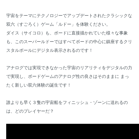
宇宙をテーマにテクノロジーでアップデートされたクラシックな
双六（すごろく）ゲーム「ルドー」を体験ください。
ダイス（サイコロ）も、ボードに直接描かれていた様々な事象
も、このスーパールドーではすべてボードの中心に鎮座するクリ
スタルボールにデジタル表示されるのです！
アナログでは実現できなかった宇宙のリアリティをデジタルの力
で実現し、ボードゲームのアナログ性の良さはそのままに まっ
たく新しい双六体験の誕生です！
誰よりも早く３隻の宇宙船をフィニッシュ・ゾーンに送れるの
は、どのプレイヤーだ？