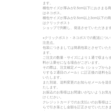
ます。
梱包サイズが厚みが2.5cm以下におさまる
はネコポス。
梱包サイズが厚みが2.5cm以上3cm以下の
はクリックポスト
ショップで判断し、発送させていただきま
※クリックポスト・ネコポスでの配送につい
注意点。
包装につきましては簡易包装とさせていた
ます。
ご注文の数量・サイズにより１通で収まら
料が上乗せになる場合がございます。
その際は、注文確定メール（ショップから
りする２通目のメール）に訂正後の送料を
いたします。
また別途、送料変更のお知らせメールを送
たします。
お振込のお客様はお間違いがないようお気
けください。
クレジットカードでのお支払いのお客様は
らで引き落とし金額を訂正させていただき