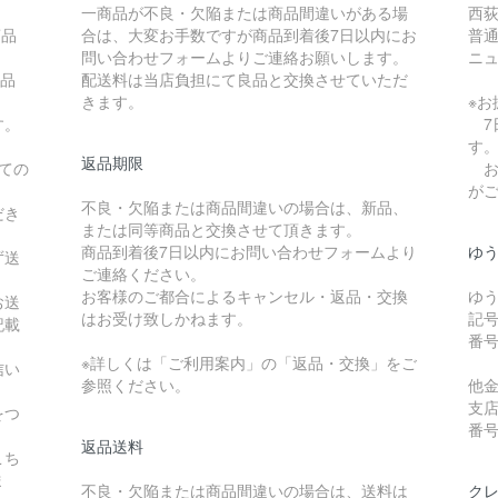
一商品が不良・欠陥または商品間違いがある場
西
商品
合は、大変お手数ですが商品到着後7日以内にお
普通
問い合わせフォームよりご連絡お願いします。
ニュ
商品
配送料は当店負担にて良品と交換させていただ
きます。
※
す。
7
す
返品期限
ての
お
が
不良・欠陥または商品間違いの場合は、新品、
だき
または同等商品と交換させて頂きます。
商品到着後7日以内にお問い合わせフォームより
ゆ
ず送
ご連絡ください。
お客様のご都合によるキャンセル・返品・交換
ゆ
お送
はお受け致しかねます。
記号
記載
番号
※詳しくは「ご利用案内」の「返品・交換」をご
信い
参照ください。
他
支
をつ
番号 
返品送料
こち
ま
不良・欠陥または商品間違いの場合は、送料は
ク