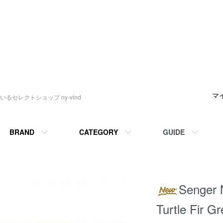
マ
セレクトショップ ny-vind
BRAND
CATEGORY
GUIDE
Senger 
Turtle Fir G