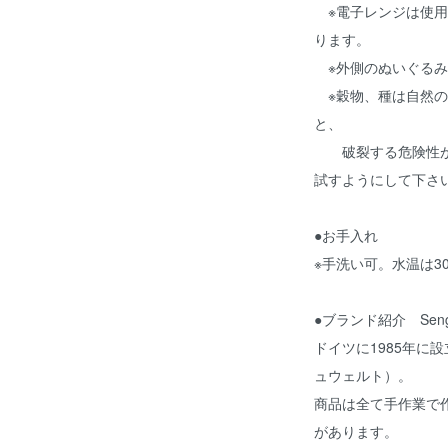
※電子レンジは使用
ります。
※外側のぬいぐるみ
※穀物、種は自然の
と、
破裂する危険性が
試すようにして下さ
●お手入れ
※手洗い可。水温は3
●ブランド紹介 Senge
ドイツに1985年に設立さ
ュウェルト）。
商品は全て手作業で
があります。