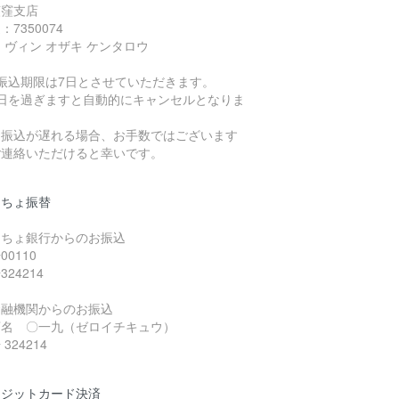
荻窪支店
：7350074
 ヴィン オザキ ケンタロウ
お振込期限は7日とさせていただきます。
日を過ぎますと自動的にキャンセルとなりま
。
振込が遅れる場合、お手数ではございます
ご連絡いただけると幸いです。
うちょ振替
うちょ銀行からのお振込
00110
324214
金融機関からのお振込
店名 〇一九（ゼロイチキュウ）
324214
レジットカード決済