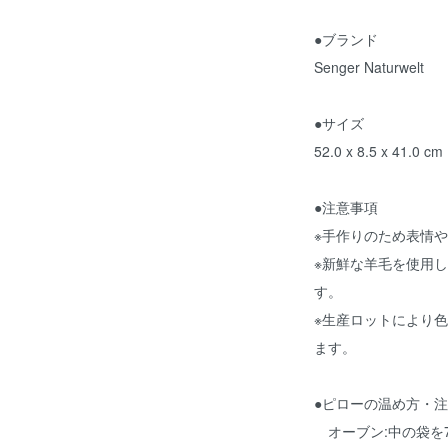
●ブランド
Senger Naturwelt
●サイズ
52.0 x 8.5 x 41.0 cm
●注意事項
※手作りのため表情
※新鮮な羊毛を使用
す。
※生産ロットにより
ます。
●ピローの温め方・
オーブン:中の袋を7