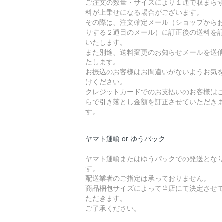
ご注文の数量・サイズにより１通で収まら
料が上乗せになる場合がございます。
その際は、注文確定メール（ショップから
りする２通目のメール）に訂正後の送料を
いたします。
また別途、送料変更のお知らせメールを送
たします。
お振込のお客様はお間違いがないようお気
けください。
クレジットカードでのお支払いのお客様は
らで引き落とし金額を訂正させていただき
す。
ヤマト運輸 or ゆうパック
ヤマト運輸またはゆうパックでの発送とな
す。
配送業者のご指定は承っておりません。
商品梱包サイズによって当店にて決定させ
ただきます。
ご了承ください。