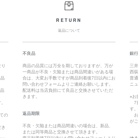
RETURN
返品について
不良品
銀
なり
商品の品質には万全を期しておりますが、万が
三
一商品が不良・欠陥または商品間違いがある場
西
商品
合は、大変お手数ですが商品到着後7日以内にお
普通
問い合わせフォームよりご連絡お願いします。
ニュ
商品
配送料は当店負担にて良品と交換させていただ
きます。
※
す。
7
す
返品期限
ての
お
が
不良・欠陥または商品間違いの場合は、新品、
だき
または同等商品と交換させて頂きます。
商品到着後7日以内にお問い合わせフォームより
ゆ