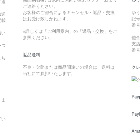
ず送
ご連絡ください。
お客様のご都合によるキャンセル・返品・交換
ゆ
お送
はお受け致しかねます。
記号
記載
番号
※詳しくは「ご利用案内」の「返品・交換」をご
信い
参照ください。
他
支
をつ
番号 
返品送料
こち
ま
不良・欠陥または商品間違いの場合は、送料は
ク
当社にて負担いたします。
Pay
りま
Pay
てい
Ama