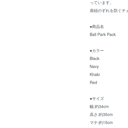
っています。
肩紐のずれを防ぐチ
●商品名
Ball Park Pack
●カラー
Black
Navy
Khaki
Red
●サイズ
幅:約34cm
高さ:約35cm
マチ:約15cm