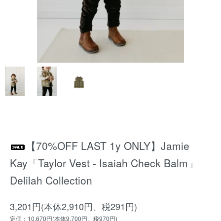
【70%OFF LAST 1y ONLY】Jamie
Kay「Taylor Vest - Isaiah Check Balm」
Delilah Collection
3,201円(本体2,910円、税291円)
定価：10,670円(本体9,700円、税970円)