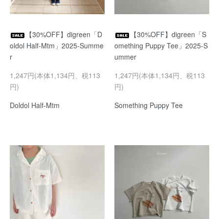
【30%OFF】digreen「D
【30%OFF】digreen「S
oldol Half-Mtm」2025-Summe
omething Puppy Tee」2025-S
r
ummer
1,247円(本体1,134円、税113
1,247円(本体1,134円、税113
円)
円)
Doldol Half-Mtm
Something Puppy Tee