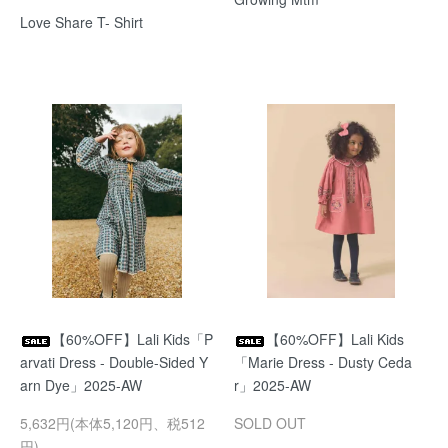
Love Share T- Shirt
【60%OFF】Lali Kids「P
【60%OFF】Lali Kids
arvati Dress - Double-Sided Y
「Marie Dress - Dusty Ceda
arn Dye」2025-AW
r」2025-AW
5,632円(本体5,120円、税512
SOLD OUT
円)