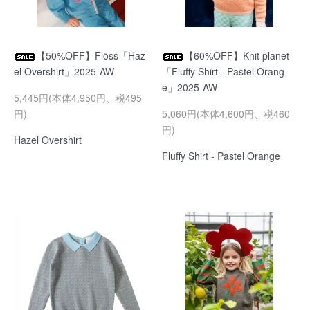
【50%OFF】Flöss「Haz
【60%OFF】Knit planet
el Overshirt」2025-AW
「Fluffy Shirt - Pastel Orang
e」2025-AW
5,445円(本体4,950円、税495
円)
5,060円(本体4,600円、税460
円)
Hazel Overshirt
Fluffy Shirt - Pastel Orange