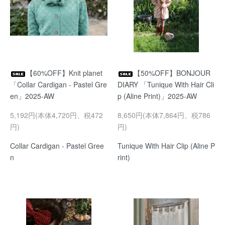
【60%OFF】Knit planet
【50%OFF】BONJOUR
「Collar Cardigan - Pastel Gre
DIARY 「Tunique With Hair Cli
en」2025-AW
p (Aline Print)」2025-AW
5,192円(本体4,720円、税472
8,650円(本体7,864円、税786
円)
円)
Collar Cardigan - Pastel Gree
Tunique With Hair Clip (Aline P
n
rint)