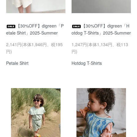
【30%OFF】digreen「P
【30%OFF】digreen「H
etale Shirt」2025-Summer
otdog T-Shirts」2025-Summer
2,141円(本体1,946円、税195
1,247円(本体1,134円、税113
円)
円)
Petale Shirt
Hotdog T-Shirts