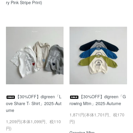
ry Pink Stripe Print)
【30%OFF】digreen「L
【30%OFF】digreen「G
ove Share T- Shirt」2025-Aut
rowing Mtm」2025-Autume
ume
1,871円(本体1,701円、税170
1,209円(本体1,099円、税110
円)
円)
Growing Mtm