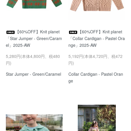
【60%OFF】Knit planet
【60%OFF】Knit planet
「Star Jumper - Green/Caram
「Collar Cardigan - Pastel Ora
el」2025-AW
nge」2025-AW
5,280円(本体4,800円、税480
5,192円(本体4,720円、税472
円)
円)
Star Jumper - Green/Caramel
Collar Cardigan - Pastel Oran
ge