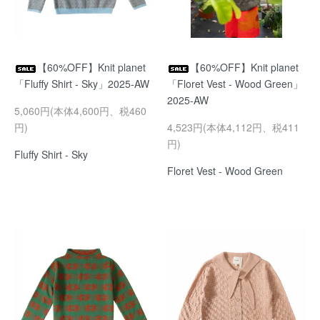
【60%OFF】Knit planet
【60%OFF】Knit planet
「Fluffy Shirt - Sky」2025-AW
「Floret Vest - Wood Green」
2025-AW
5,060円(本体4,600円、税460
円)
4,523円(本体4,112円、税411
円)
Fluffy Shirt - Sky
Floret Vest - Wood Green