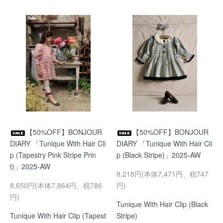
【50%OFF】BONJOUR
【50%OFF】BONJOUR
DIARY 「Tunique With Hair Cli
DIARY 「Tunique With Hair Cli
p (Tapestry Pink Stripe Prin
p (Black Stripe)」2025-AW
t)」2025-AW
8,218円(本体7,471円、税747
8,650円(本体7,864円、税786
円)
円)
Tunique With Hair Clip (Black
Tunique With Hair Clip (Tapest
Stripe)