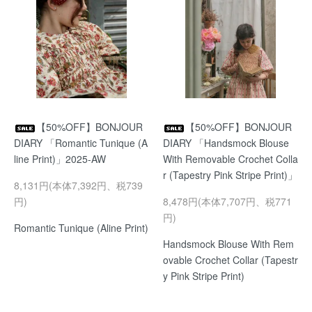
【50%OFF】BONJOUR
【50%OFF】BONJOUR
DIARY 「Romantic Tunique (A
DIARY 「Handsmock Blouse
line Print)」2025-AW
With Removable Crochet Colla
r (Tapestry Pink Stripe Print)」
8,131円(本体7,392円、税739
円)
8,478円(本体7,707円、税771
円)
Romantic Tunique (Aline Print)
Handsmock Blouse With Rem
ovable Crochet Collar (Tapestr
y Pink Stripe Print)